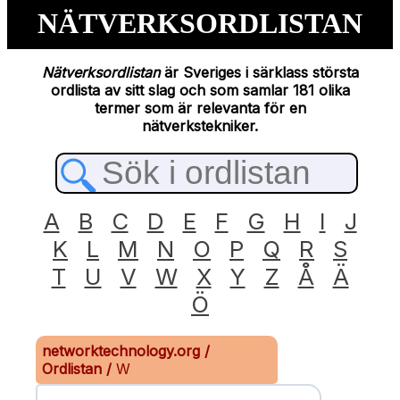
NÄTVERKSORDLISTAN
Nätverksordlistan
är Sveriges i särklass största
ordlista av sitt slag och som samlar 181 olika
termer som är relevanta för en
nätverkstekniker.
A
B
C
D
E
F
G
H
I
J
K
L
M
N
O
P
Q
R
S
T
U
V
W
X
Y
Z
Å
Ä
Ö
networktechnology.org
/
Ordlistan
/
W