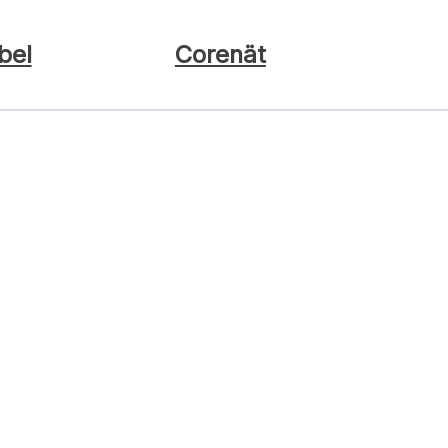
bel
Corenät