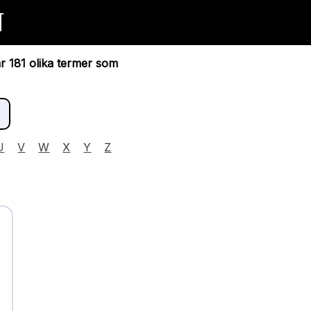
N
ar 181 olika termer som
U
V
W
X
Y
Z