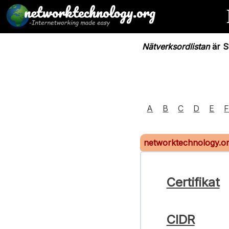
Nätverksordlistan
är Sv
A
B
C
D
E
networktechnology.o
Certifikat
CIDR