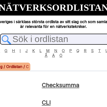
NÄTVERKSORDLISTA
eriges i särklass största ordlista av sitt slag och som saml
är relevanta för en nätverkstekniker.
F
G
H
I
J
K
L
M
N
O
P
Q
R
S
T
Å
Ä
Ö
rg
/
Ordlistan
/
C
Checksumma
CLI