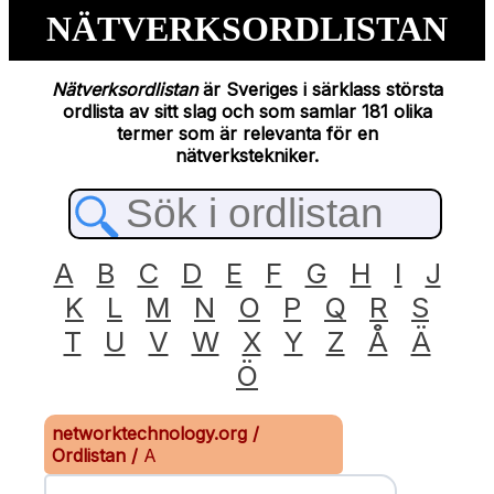
NÄTVERKSORDLISTAN
Nätverksordlistan
är Sveriges i särklass största
ordlista av sitt slag och som samlar 181 olika
termer som är relevanta för en
nätverkstekniker.
A
B
C
D
E
F
G
H
I
J
K
L
M
N
O
P
Q
R
S
T
U
V
W
X
Y
Z
Å
Ä
Ö
networktechnology.org
/
Ordlistan
/
A