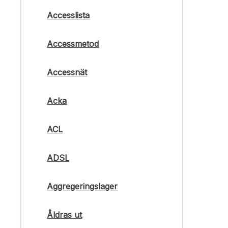
Accesslista
Accessmetod
Accessnät
Acka
ACL
ADSL
Aggregeringslager
Åldras ut