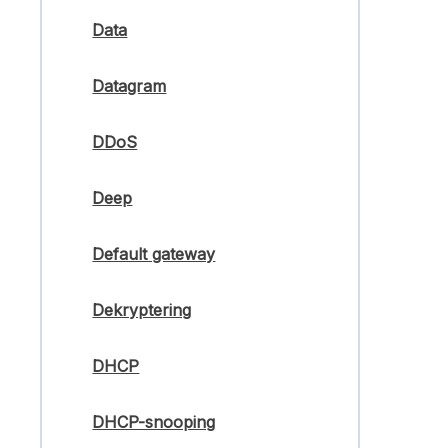
Data
Datagram
DDoS
Deep
Default gateway
Dekryptering
DHCP
DHCP-snooping