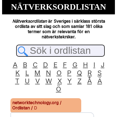
NÄTVERKSORDLISTAN
Nätverksordlistan
är Sveriges i särklass största
ordlista av sitt slag och som samlar 181 olika
termer som är relevanta för en
nätverkstekniker.
A
B
C
D
E
F
G
H
I
J
K
L
M
N
O
P
Q
R
S
T
U
V
W
X
Y
Z
Å
Ä
Ö
networktechnology.org
/
Ordlistan
/
D