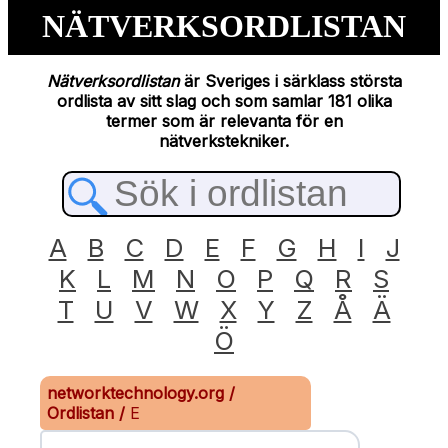
NÄTVERKSORDLISTAN
Nätverksordlistan
är Sveriges i särklass största
ordlista av sitt slag och som samlar 181 olika
termer som är relevanta för en
nätverkstekniker.
A
B
C
D
E
F
G
H
I
J
K
L
M
N
O
P
Q
R
S
T
U
V
W
X
Y
Z
Å
Ä
Ö
networktechnology.org
/
Ordlistan
/
E