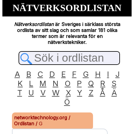
NÄTVERKSORDLISTAN
Nätverksordlistan
är Sveriges i särklass största
ordlista av sitt slag och som samlar 181 olika
termer som är relevanta för en
nätverkstekniker.
A
B
C
D
E
F
G
H
I
J
K
L
M
N
O
P
Q
R
S
T
U
V
W
X
Y
Z
Å
Ä
Ö
networktechnology.org
/
Ordlistan
/
G