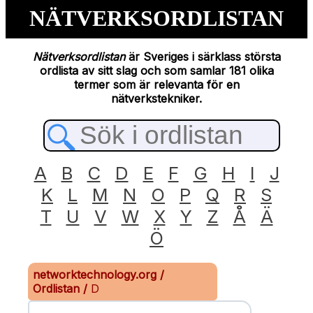
NÄTVERKSORDLISTAN
Nätverksordlistan
är Sveriges i särklass största
ordlista av sitt slag och som samlar 181 olika
termer som är relevanta för en
nätverkstekniker.
A
B
C
D
E
F
G
H
I
J
K
L
M
N
O
P
Q
R
S
T
U
V
W
X
Y
Z
Å
Ä
Ö
networktechnology.org
/
Ordlistan
/
D