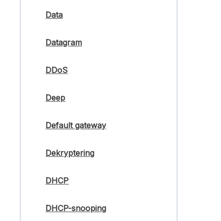
Data
Datagram
DDoS
Deep
Default gateway
Dekryptering
DHCP
DHCP-snooping