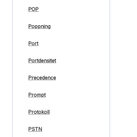
POP
Poppning
Port
Portdensitet
Precedence
Prompt
Protokoll
PSTN