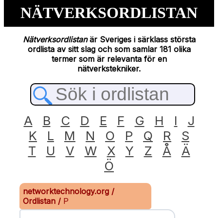
NÄTVERKSORDLISTAN
Nätverksordlistan
är Sveriges i särklass största
ordlista av sitt slag och som samlar 181 olika
termer som är relevanta för en
nätverkstekniker.
A
B
C
D
E
F
G
H
I
J
K
L
M
N
O
P
Q
R
S
T
U
V
W
X
Y
Z
Å
Ä
Ö
networktechnology.org
/
Ordlistan
/
P