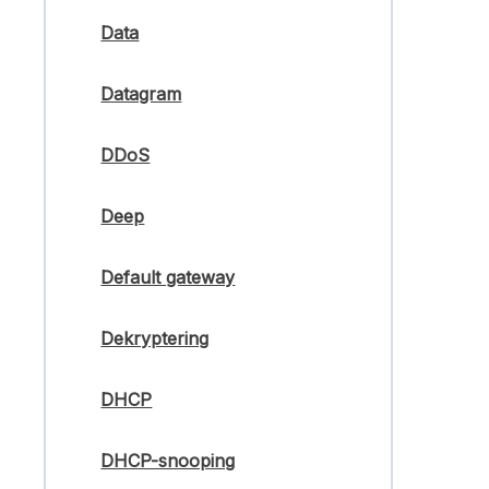
Data
Datagram
DDoS
Deep
Default gateway
Dekryptering
DHCP
DHCP-snooping