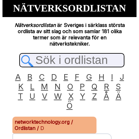
NÄTVERKSORDLISTAN
Nätverksordlistan
är Sveriges i särklass största
ordlista av sitt slag och som samlar 181 olika
termer som är relevanta för en
nätverkstekniker.
A
B
C
D
E
F
G
H
I
J
K
L
M
N
O
P
Q
R
S
T
U
V
W
X
Y
Z
Å
Ä
Ö
networktechnology.org
/
Ordlistan
/
D