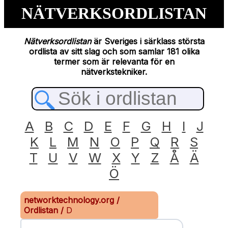
NÄTVERKSORDLISTAN
Nätverksordlistan
är Sveriges i särklass största
ordlista av sitt slag och som samlar 181 olika
termer som är relevanta för en
nätverkstekniker.
A
B
C
D
E
F
G
H
I
J
K
L
M
N
O
P
Q
R
S
T
U
V
W
X
Y
Z
Å
Ä
Ö
networktechnology.org
/
Ordlistan
/
D