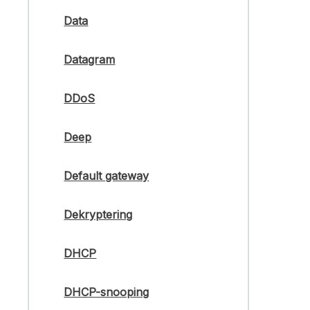
Data
Datagram
DDoS
Deep
Default gateway
Dekryptering
DHCP
DHCP-snooping