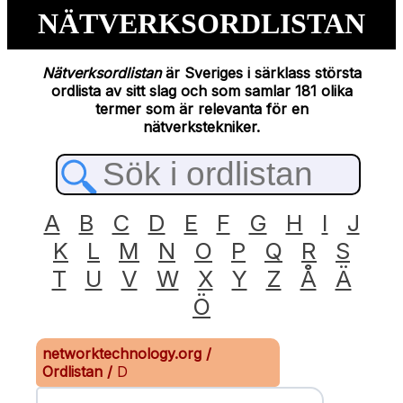
NÄTVERKSORDLISTAN
Nätverksordlistan
är Sveriges i särklass största
ordlista av sitt slag och som samlar 181 olika
termer som är relevanta för en
nätverkstekniker.
A
B
C
D
E
F
G
H
I
J
K
L
M
N
O
P
Q
R
S
T
U
V
W
X
Y
Z
Å
Ä
Ö
networktechnology.org
/
Ordlistan
/
D