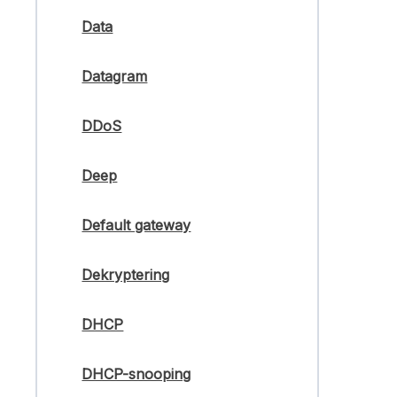
Data
Datagram
DDoS
Deep
Default gateway
Dekryptering
DHCP
DHCP-snooping