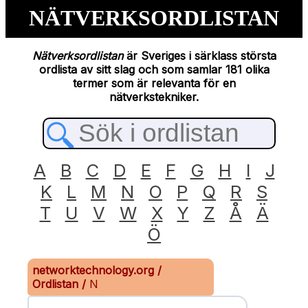
NÄTVERKSORDLISTAN
Nätverksordlistan
är Sveriges i särklass största
ordlista av sitt slag och som samlar 181 olika
termer som är relevanta för en
nätverkstekniker.
A
B
C
D
E
F
G
H
I
J
K
L
M
N
O
P
Q
R
S
T
U
V
W
X
Y
Z
Å
Ä
Ö
networktechnology.org
/
Ordlistan
/
N