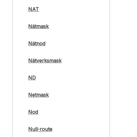
NAT
Nätmask
Nätnod
Nätverksmask
ND
Netmask
Nod
Null-route