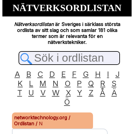
NÄTVERKSORDLISTAN
Nätverksordlistan
är Sveriges i särklass största
ordlista av sitt slag och som samlar 181 olika
termer som är relevanta för en
nätverkstekniker.
A
B
C
D
E
F
G
H
I
J
K
L
M
N
O
P
Q
R
S
T
U
V
W
X
Y
Z
Å
Ä
Ö
networktechnology.org
/
Ordlistan
/
N