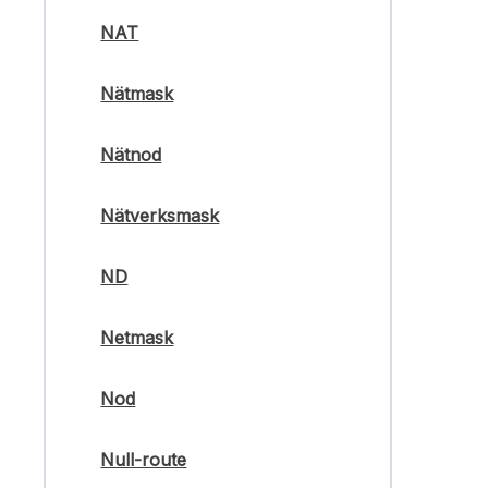
NAT
Nätmask
Nätnod
Nätverksmask
ND
Netmask
Nod
Null-route