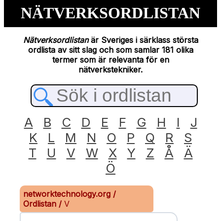
NÄTVERKSORDLISTAN
Nätverksordlistan
är Sveriges i särklass största
ordlista av sitt slag och som samlar 181 olika
termer som är relevanta för en
nätverkstekniker.
A
B
C
D
E
F
G
H
I
J
K
L
M
N
O
P
Q
R
S
T
U
V
W
X
Y
Z
Å
Ä
Ö
networktechnology.org
/
Ordlistan
/
V