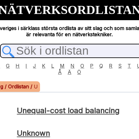
NÄTVERKSORDLISTA
eriges i särklass största ordlista av sitt slag och som saml
är relevanta för en nätverkstekniker.
F
G
H
I
J
K
L
M
N
O
P
Q
R
S
T
Å
Ä
Ö
rg
/
Ordlistan
/
U
Unequal-cost load balancing
Unknown