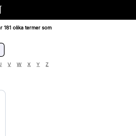
N
ar 181 olika termer som
U
V
W
X
Y
Z