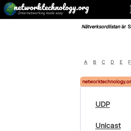
Nätverksordlistan
är Sv
A
B
C
D
E
networktechnology.o
UDP
Unicast