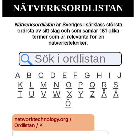
NÄTVERKSORDLISTAN
Nätverksordlistan
är Sveriges i särklass största
ordlista av sitt slag och som samlar 181 olika
termer som är relevanta för en
nätverkstekniker.
A
B
C
D
E
F
G
H
I
J
K
L
M
N
O
P
Q
R
S
T
U
V
W
X
Y
Z
Å
Ä
Ö
networktechnology.org
/
Ordlistan
/
K