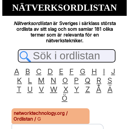
NÄTVERKSORDLISTAN
Nätverksordlistan
är Sveriges i särklass största
ordlista av sitt slag och som samlar 181 olika
termer som är relevanta för en
nätverkstekniker.
A
B
C
D
E
F
G
H
I
J
K
L
M
N
O
P
Q
R
S
T
U
V
W
X
Y
Z
Å
Ä
Ö
networktechnology.org
/
Ordlistan
/
G