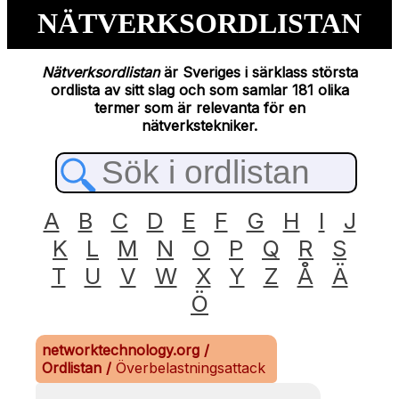
NÄTVERKSORDLISTAN
Nätverksordlistan
är Sveriges i särklass största
ordlista av sitt slag och som samlar 181 olika
termer som är relevanta för en
nätverkstekniker.
A
B
C
D
E
F
G
H
I
J
K
L
M
N
O
P
Q
R
S
T
U
V
W
X
Y
Z
Å
Ä
Ö
networktechnology.org
/
Ordlistan
/
Överbelastningsattack