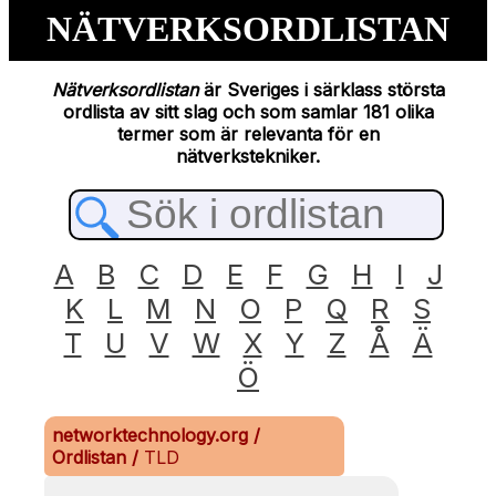
NÄTVERKSORDLISTAN
Nätverksordlistan
är Sveriges i särklass största
ordlista av sitt slag och som samlar 181 olika
termer som är relevanta för en
nätverkstekniker.
A
B
C
D
E
F
G
H
I
J
K
L
M
N
O
P
Q
R
S
T
U
V
W
X
Y
Z
Å
Ä
Ö
networktechnology.org
/
Ordlistan
/
TLD