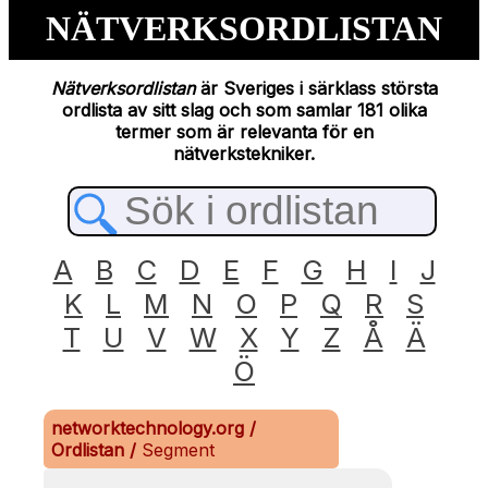
NÄTVERKSORDLISTAN
Nätverksordlistan
är Sveriges i särklass största
ordlista av sitt slag och som samlar 181 olika
termer som är relevanta för en
nätverkstekniker.
A
B
C
D
E
F
G
H
I
J
K
L
M
N
O
P
Q
R
S
T
U
V
W
X
Y
Z
Å
Ä
Ö
networktechnology.org
/
Ordlistan
/
Segment