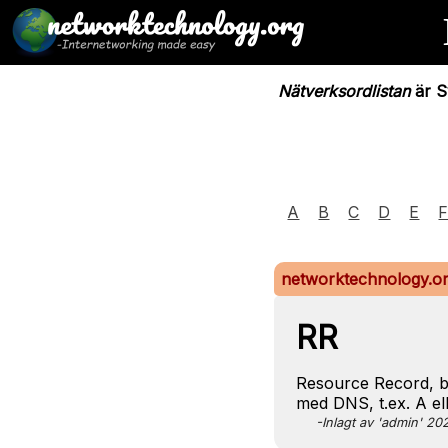
Nätverksordlistan
är Sv
A
B
C
D
E
networktechnology.o
RR
Resource Record, b
med DNS, t.ex. A el
-Inlagt av 'admin' 2