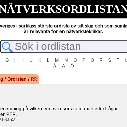
NÄTVERKSORDLISTA
eriges i särklass största ordlista av sitt slag och som saml
är relevanta för en nätverkstekniker.
F
G
H
I
J
K
L
M
N
O
P
Q
R
S
T
Å
Ä
Ö
rg
/
Ordlistan
/
RR
enämning på vilken typ av resurs som man efterfrågar
ler PTR.
023-03-08