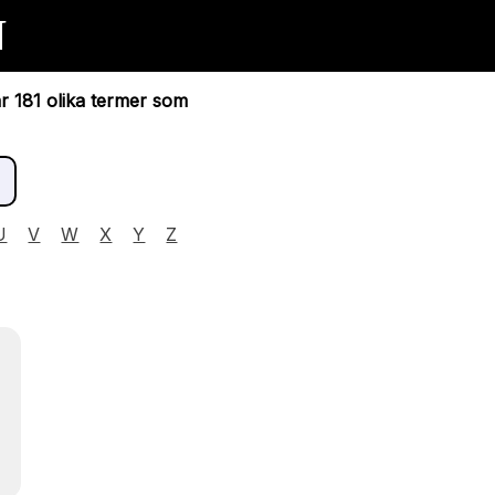
N
ar 181 olika termer som
U
V
W
X
Y
Z