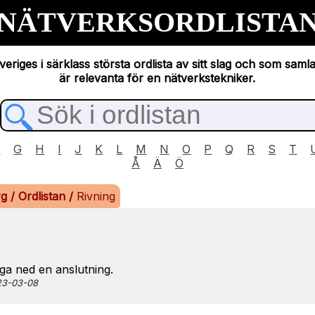
NÄTVERKSORDLISTA
eriges i särklass största ordlista av sitt slag och som saml
är relevanta för en nätverkstekniker.
F
G
H
I
J
K
L
M
N
O
P
Q
R
S
T
Å
Ä
Ö
rg
/
Ordlistan
/
Rivning
nga ned en anslutning.
023-03-08