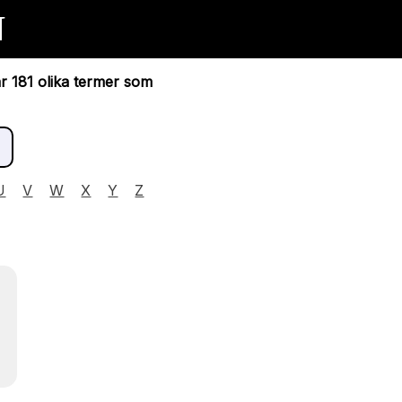
N
ar 181 olika termer som
U
V
W
X
Y
Z