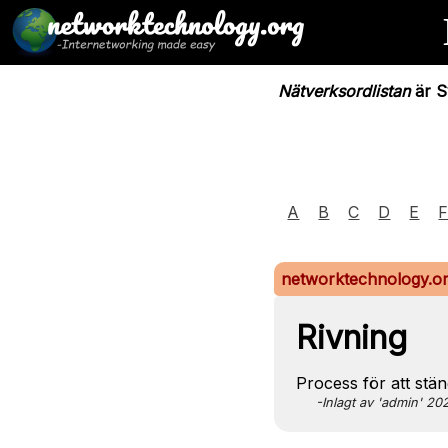
Nätverksordlistan
är Sv
A
B
C
D
E
networktechnology.o
Rivning
Process för att stä
-Inlagt av 'admin' 2