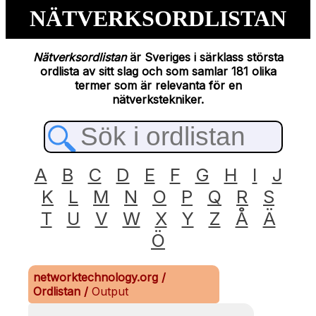
NÄTVERKSORDLISTAN
Nätverksordlistan
är Sveriges i särklass största
ordlista av sitt slag och som samlar 181 olika
termer som är relevanta för en
nätverkstekniker.
A
B
C
D
E
F
G
H
I
J
K
L
M
N
O
P
Q
R
S
T
U
V
W
X
Y
Z
Å
Ä
Ö
networktechnology.org
/
Ordlistan
/
Output