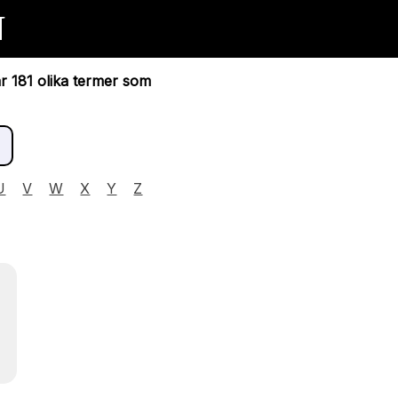
N
ar 181 olika termer som
U
V
W
X
Y
Z