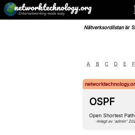
Nätverksordlistan
är Sv
A
B
C
D
E
networktechnology.o
OSPF
Open Shortest Path F
-Inlagt av 'admin' 2