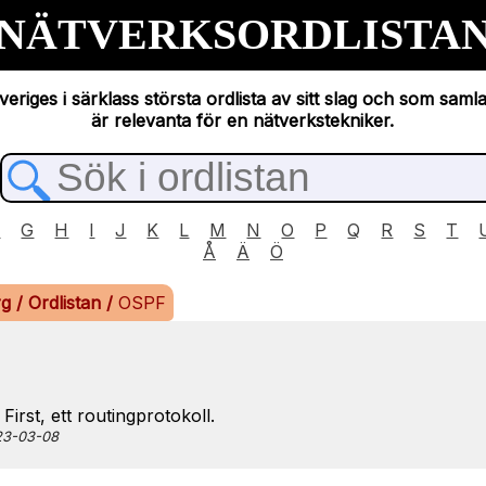
NÄTVERKSORDLISTA
eriges i särklass största ordlista av sitt slag och som saml
är relevanta för en nätverkstekniker.
F
G
H
I
J
K
L
M
N
O
P
Q
R
S
T
Å
Ä
Ö
rg
/
Ordlistan
/
OSPF
irst, ett routingprotokoll.
023-03-08