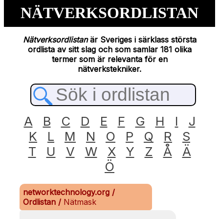
NÄTVERKSORDLISTAN
Nätverksordlistan
är Sveriges i särklass största
ordlista av sitt slag och som samlar 181 olika
termer som är relevanta för en
nätverkstekniker.
A
B
C
D
E
F
G
H
I
J
K
L
M
N
O
P
Q
R
S
T
U
V
W
X
Y
Z
Å
Ä
Ö
networktechnology.org
/
Ordlistan
/
Nätmask