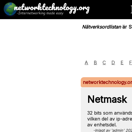
Nätverksordlistan
är Sv
A
B
C
D
E
networktechnology.o
Netmask
32 bits som används
vilken del av ip-ad
av enhetsdel.
-Inlagt av 'admin' 2