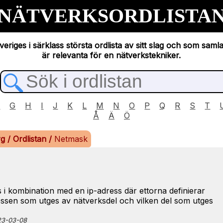
NÄTVERKSORDLISTA
eriges i särklass största ordlista av sitt slag och som saml
är relevanta för en nätverkstekniker.
F
G
H
I
J
K
L
M
N
O
P
Q
R
S
T
Å
Ä
Ö
rg
/
Ordlistan
/
Netmask
 i kombination med en ip-adress där ettorna definierar
ressen som utges av nätverksdel och vilken del som utges
023-03-08