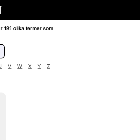
N
ar 181 olika termer som
U
V
W
X
Y
Z