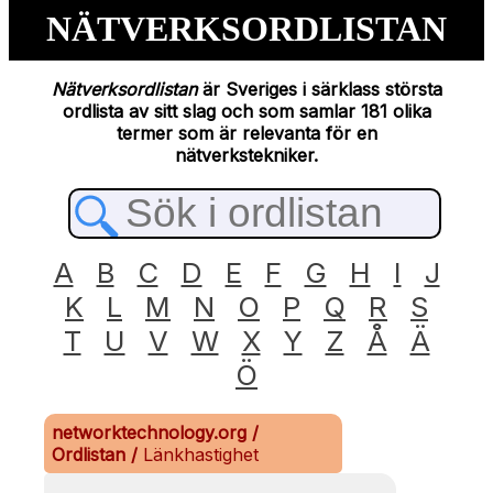
NÄTVERKSORDLISTAN
Nätverksordlistan
är Sveriges i särklass största
ordlista av sitt slag och som samlar 181 olika
termer som är relevanta för en
nätverkstekniker.
A
B
C
D
E
F
G
H
I
J
K
L
M
N
O
P
Q
R
S
T
U
V
W
X
Y
Z
Å
Ä
Ö
networktechnology.org
/
Ordlistan
/
Länkhastighet