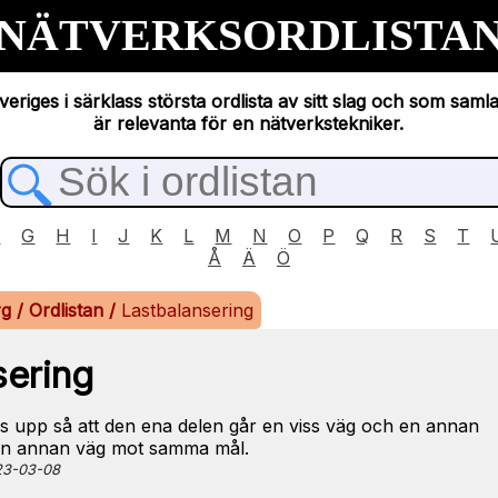
NÄTVERKSORDLISTA
eriges i särklass största ordlista av sitt slag och som saml
är relevanta för en nätverkstekniker.
F
G
H
I
J
K
L
M
N
O
P
Q
R
S
T
Å
Ä
Ö
rg
/
Ordlistan
/
Lastbalansering
sering
las upp så att den ena delen går en viss väg och en annan
 en annan väg mot samma mål.
023-03-08