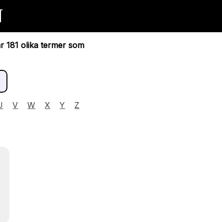
N
ar 181 olika termer som
U
V
W
X
Y
Z