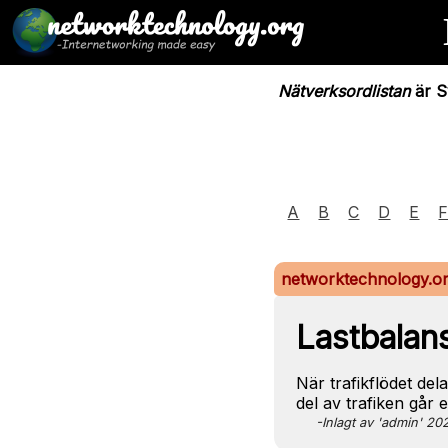
Nätverksordlistan
är Sv
A
B
C
D
E
networktechnology.o
Lastbalan
När trafikflödet de
del av trafiken går
-Inlagt av 'admin' 2