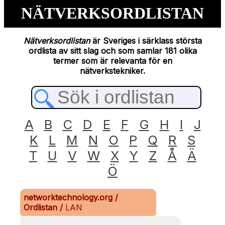
NÄTVERKSORDLISTAN
Nätverksordlistan
är Sveriges i särklass största
ordlista av sitt slag och som samlar 181 olika
termer som är relevanta för en
nätverkstekniker.
A
B
C
D
E
F
G
H
I
J
K
L
M
N
O
P
Q
R
S
T
U
V
W
X
Y
Z
Å
Ä
Ö
networktechnology.org
/
Ordlistan
/
LAN