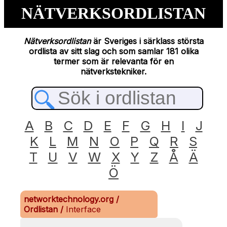
NÄTVERKSORDLISTAN
Nätverksordlistan
är Sveriges i särklass största
ordlista av sitt slag och som samlar 181 olika
termer som är relevanta för en
nätverkstekniker.
A
B
C
D
E
F
G
H
I
J
K
L
M
N
O
P
Q
R
S
T
U
V
W
X
Y
Z
Å
Ä
Ö
networktechnology.org
/
Ordlistan
/
Interface