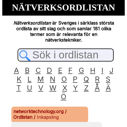
NÄTVERKSORDLISTAN
Nätverksordlistan
är Sveriges i särklass största
ordlista av sitt slag och som samlar 181 olika
termer som är relevanta för en
nätverkstekniker.
A
B
C
D
E
F
G
H
I
J
K
L
M
N
O
P
Q
R
S
T
U
V
W
X
Y
Z
Å
Ä
Ö
networktechnology.org
/
Ordlistan
/
Inkapsling