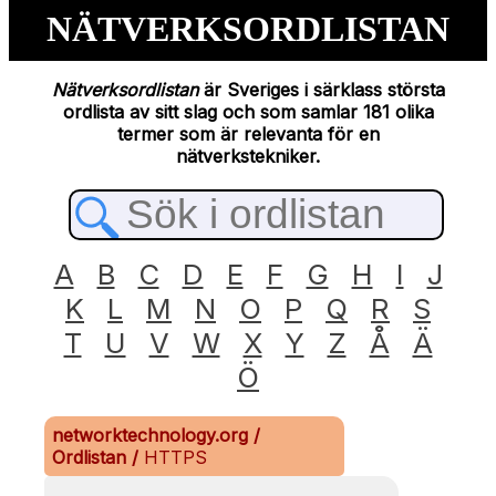
NÄTVERKSORDLISTAN
Nätverksordlistan
är Sveriges i särklass största
ordlista av sitt slag och som samlar 181 olika
termer som är relevanta för en
nätverkstekniker.
A
B
C
D
E
F
G
H
I
J
K
L
M
N
O
P
Q
R
S
T
U
V
W
X
Y
Z
Å
Ä
Ö
networktechnology.org
/
Ordlistan
/
HTTPS