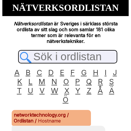
NÄTVERKSORDLISTAN
Nätverksordlistan
är Sveriges i särklass största
ordlista av sitt slag och som samlar 181 olika
termer som är relevanta för en
nätverkstekniker.
A
B
C
D
E
F
G
H
I
J
K
L
M
N
O
P
Q
R
S
T
U
V
W
X
Y
Z
Å
Ä
Ö
networktechnology.org
/
Ordlistan
/
Hostname