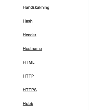
Handskakning
Hash
Header
Hostname
HTML
HTTP
HTTPS
Hubb