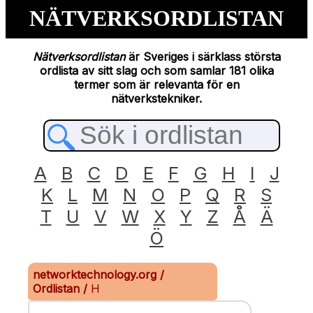
NÄTVERKSORDLISTAN
Nätverksordlistan
är Sveriges i särklass största
ordlista av sitt slag och som samlar 181 olika
termer som är relevanta för en
nätverkstekniker.
A
B
C
D
E
F
G
H
I
J
K
L
M
N
O
P
Q
R
S
T
U
V
W
X
Y
Z
Å
Ä
Ö
networktechnology.org
/
Ordlistan
/
H