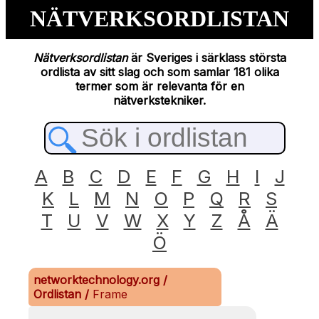
NÄTVERKSORDLISTAN
Nätverksordlistan
är Sveriges i särklass största
ordlista av sitt slag och som samlar 181 olika
termer som är relevanta för en
nätverkstekniker.
A
B
C
D
E
F
G
H
I
J
K
L
M
N
O
P
Q
R
S
T
U
V
W
X
Y
Z
Å
Ä
Ö
networktechnology.org
/
Ordlistan
/
Frame