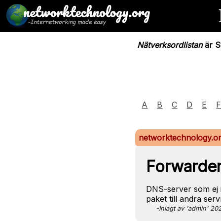
Nätverksordlistan
är Sv
A
B
C
D
E
networktechnology.o
Forwarde
DNS-server som ej i
paket till andra se
-Inlagt av 'admin' 2