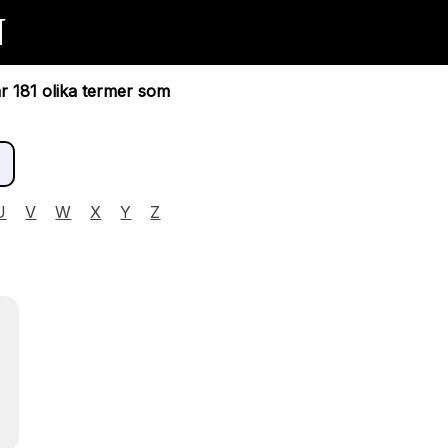
N
ar 181 olika termer som
U
V
W
X
Y
Z