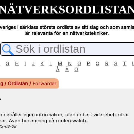
NÄTVERKSORDLISTA
eriges i särklass största ordlista av sitt slag och som saml
är relevanta för en nätverkstekniker.
F
G
H
I
J
K
L
M
N
O
P
Q
R
S
T
Å
Ä
Ö
rg
/
Ordlistan
/
Forwarder
r
nnehåller egen information, utan enbart vidarebefordrar
rvrar. Även benämning på router/switch.
023-03-08