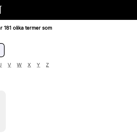
N
ar 181 olika termer som
U
V
W
X
Y
Z