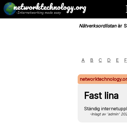
Nätverksordlistan
är Sv
A
B
C
D
E
networktechnology.o
Fast lina
Ständig internetupp
-Inlagt av 'admin' 2