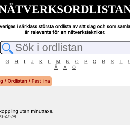
NÄTVERKSORDLISTA
eriges i särklass största ordlista av sitt slag och som saml
är relevanta för en nätverkstekniker.
F
G
H
I
J
K
L
M
N
O
P
Q
R
S
T
Å
Ä
Ö
rg
/
Ordlistan
/
Fast lina
koppling utan minuttaxa.
023-03-08