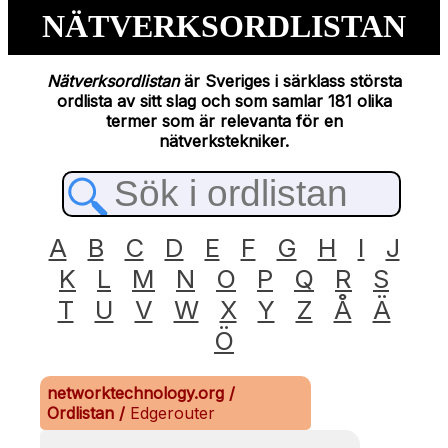
NÄTVERKSORDLISTAN
Nätverksordlistan
är Sveriges i särklass största
ordlista av sitt slag och som samlar 181 olika
termer som är relevanta för en
nätverkstekniker.
A
B
C
D
E
F
G
H
I
J
K
L
M
N
O
P
Q
R
S
T
U
V
W
X
Y
Z
Å
Ä
Ö
networktechnology.org
/
Ordlistan
/
Edgerouter