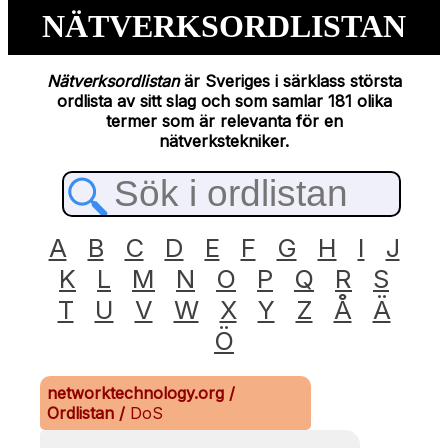
NÄTVERKSORDLISTAN
Nätverksordlistan
är Sveriges i särklass största
ordlista av sitt slag och som samlar 181 olika
termer som är relevanta för en
nätverkstekniker.
A
B
C
D
E
F
G
H
I
J
K
L
M
N
O
P
Q
R
S
T
U
V
W
X
Y
Z
Å
Ä
Ö
networktechnology.org
/
Ordlistan
/
DoS