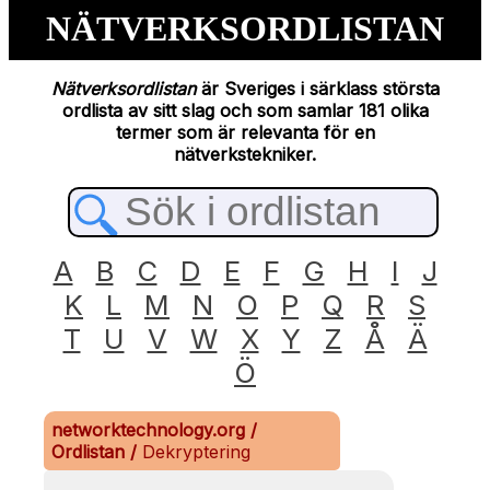
NÄTVERKSORDLISTAN
Nätverksordlistan
är Sveriges i särklass största
ordlista av sitt slag och som samlar 181 olika
termer som är relevanta för en
nätverkstekniker.
A
B
C
D
E
F
G
H
I
J
K
L
M
N
O
P
Q
R
S
T
U
V
W
X
Y
Z
Å
Ä
Ö
networktechnology.org
/
Ordlistan
/
Dekryptering