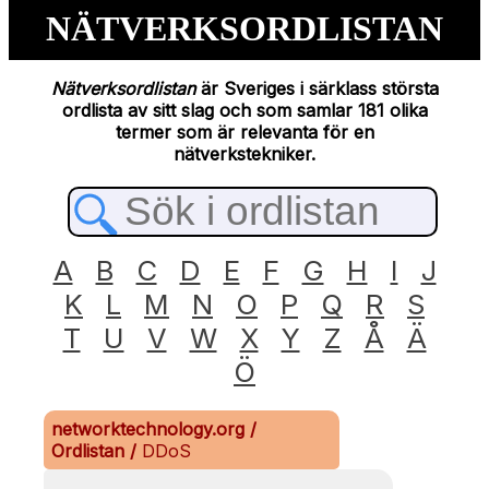
NÄTVERKSORDLISTAN
Nätverksordlistan
är Sveriges i särklass största
ordlista av sitt slag och som samlar 181 olika
termer som är relevanta för en
nätverkstekniker.
A
B
C
D
E
F
G
H
I
J
K
L
M
N
O
P
Q
R
S
T
U
V
W
X
Y
Z
Å
Ä
Ö
networktechnology.org
/
Ordlistan
/
DDoS