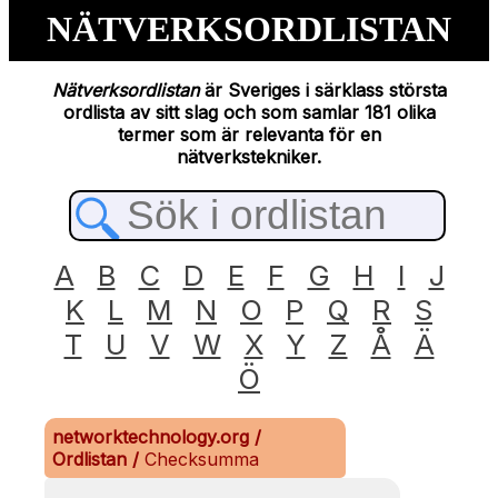
NÄTVERKSORDLISTAN
Nätverksordlistan
är Sveriges i särklass största
ordlista av sitt slag och som samlar 181 olika
termer som är relevanta för en
nätverkstekniker.
A
B
C
D
E
F
G
H
I
J
K
L
M
N
O
P
Q
R
S
T
U
V
W
X
Y
Z
Å
Ä
Ö
networktechnology.org
/
Ordlistan
/
Checksumma