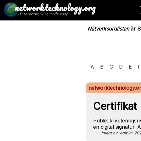
Nätverksordlistan
är Sv
A
B
C
D
E
networktechnology.o
Certifikat
Publik krypterings
en digital signatur.
-Inlagt av 'admin' 2