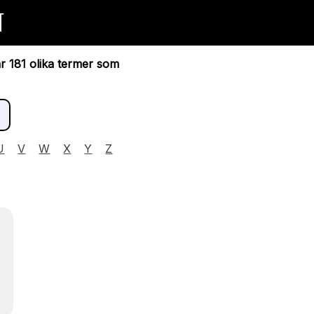
N
ar 181 olika termer som
U
V
W
X
Y
Z