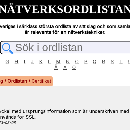
NÄTVERKSORDLISTA
eriges i särklass största ordlista av sitt slag och som saml
är relevanta för en nätverkstekniker.
F
G
H
I
J
K
L
M
N
O
P
Q
R
S
T
Å
Ä
Ö
rg
/
Ordlistan
/
Certifikat
nyckel med ursprungsinformation som är underskriven med
 Används för SSL.
023-03-08