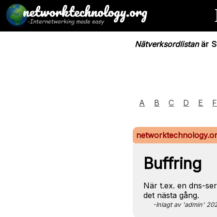
Nätverksordlistan
är Sv
A
B
C
D
E
networktechnology.o
Buffring
När t.ex. en dns-ser
det nästa gång.
-Inlagt av 'admin' 2