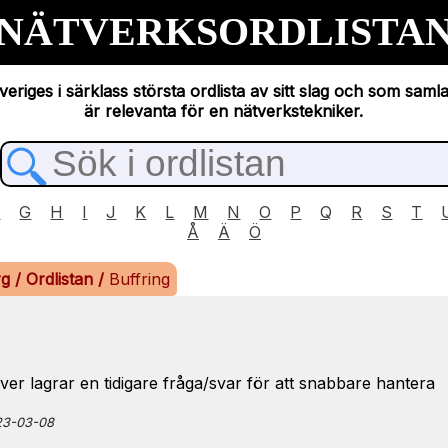
NÄTVERKSORDLISTA
eriges i särklass största ordlista av sitt slag och som saml
är relevanta för en nätverkstekniker.
F
G
H
I
J
K
L
M
N
O
P
Q
R
S
T
Å
Ä
Ö
rg
/
Ordlistan
/
Buffring
ver lagrar en tidigare fråga/svar för att snabbare hantera
023-03-08