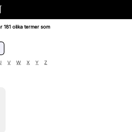
N
ar 181 olika termer som
U
V
W
X
Y
Z