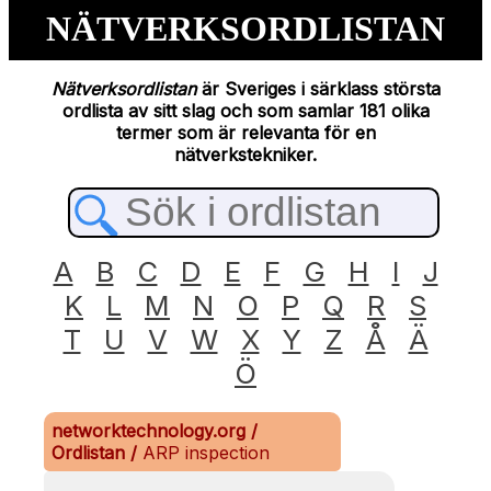
NÄTVERKSORDLISTAN
Nätverksordlistan
är Sveriges i särklass största
ordlista av sitt slag och som samlar 181 olika
termer som är relevanta för en
nätverkstekniker.
A
B
C
D
E
F
G
H
I
J
K
L
M
N
O
P
Q
R
S
T
U
V
W
X
Y
Z
Å
Ä
Ö
networktechnology.org
/
Ordlistan
/
ARP inspection