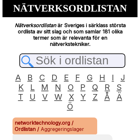
NÄTVERKSORDLISTAN
Nätverksordlistan
är Sveriges i särklass största
ordlista av sitt slag och som samlar 181 olika
termer som är relevanta för en
nätverkstekniker.
A
B
C
D
E
F
G
H
I
J
K
L
M
N
O
P
Q
R
S
T
U
V
W
X
Y
Z
Å
Ä
Ö
networktechnology.org
/
Ordlistan
/
Aggregeringslager