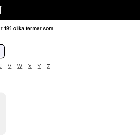
N
ar 181 olika termer som
U
V
W
X
Y
Z