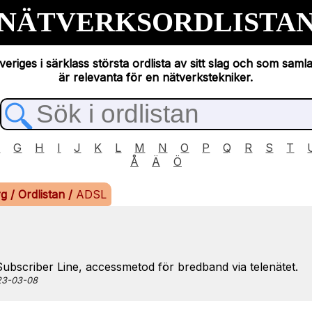
NÄTVERKSORDLISTA
eriges i särklass största ordlista av sitt slag och som saml
är relevanta för en nätverkstekniker.
F
G
H
I
J
K
L
M
N
O
P
Q
R
S
T
Å
Ä
Ö
rg
/
Ordlistan
/
ADSL
Subscriber Line, accessmetod för bredband via telenätet.
023-03-08