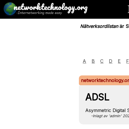
Nätverksordlistan
är Sv
A
B
C
D
E
networktechnology.o
ADSL
Asymmetric Digital 
-Inlagt av 'admin' 2