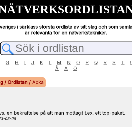
NÄTVERKSORDLISTA
eriges i särklass största ordlista av sitt slag och som saml
är relevanta för en nätverkstekniker.
F
G
H
I
J
K
L
M
N
O
P
Q
R
S
T
Å
Ä
Ö
rg
/
Ordlistan
/
Acka
vs. en bekräftelse på att man mottagit t.ex. ett tcp-paket.
023-03-08