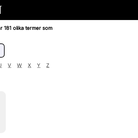
N
ar 181 olika termer som
U
V
W
X
Y
Z