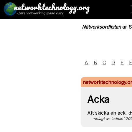
Nätverksordlistan
är Sv
A
B
C
D
E
networktechnology.o
Acka
Att skicka en ack, d
-Inlagt av 'admin' 2