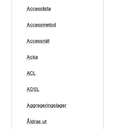
Accesslista
Accessmetod
Accessnät
Acka
ACL
ADSL
Aggregeringslager
Åldras ut