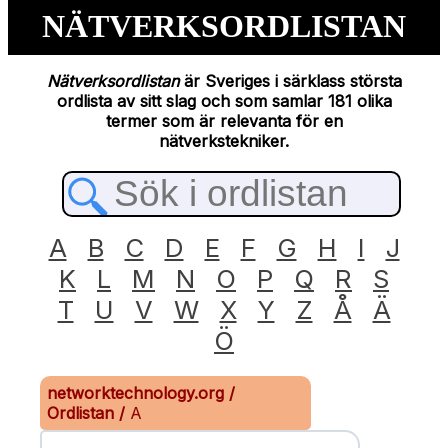
NÄTVERKSORDLISTAN
Nätverksordlistan
är Sveriges i särklass största
ordlista av sitt slag och som samlar 181 olika
termer som är relevanta för en
nätverkstekniker.
A
B
C
D
E
F
G
H
I
J
K
L
M
N
O
P
Q
R
S
T
U
V
W
X
Y
Z
Å
Ä
Ö
networktechnology.org
/
Ordlistan
/
A