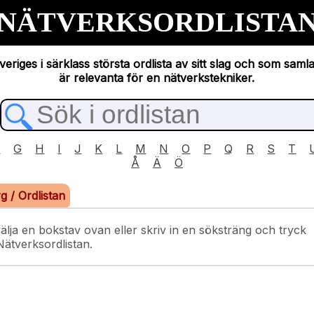
NÄTVERKSORDLISTA
eriges i särklass största ordlista av sitt slag och som saml
är relevanta för en nätverkstekniker.
F
G
H
I
J
K
L
M
N
O
P
Q
R
S
T
Å
Ä
Ö
rg
/
Ordlistan
älja en bokstav ovan eller skriv in en söksträng och tryck
 Nätverksordlistan.