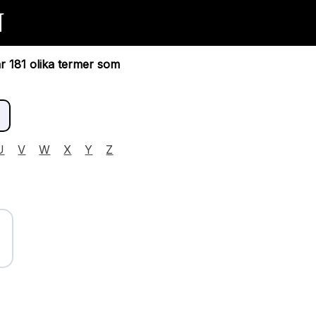
N
ar 181 olika termer som
U
V
W
X
Y
Z