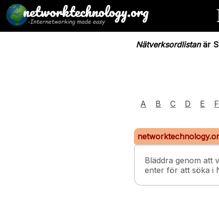
Nätverksordlistan
är Sv
A
B
C
D
E
networktechnology.o
Bläddra genom att v
enter för att söka i